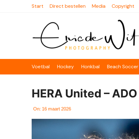
Skip
Start
Direct bestellen
Media
Copyright
to
content
Voetbal
Hockey
Honkbal
Beach Soccer
HERA United – ADO
On:
16 maart 2026