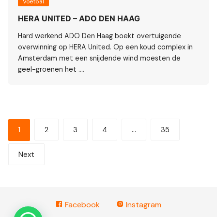
Voetbal
HERA UNITED – ADO DEN HAAG
Hard werkend ADO Den Haag boekt overtuigende
overwinning op HERA United. Op een koud complex in
Amsterdam met een snijdende wind moesten de
geel-groenen het ….
Berichten
1
2
3
4
…
35
paginering
Next
Facebook
Instagram