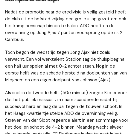
Nadat de promotie naar de eredivisie is veilig gesteld heeft
de club uit de hofstad vrijdag een grote stap gezet om ook
het kampioenschap binnen te halen. ADO heeft na de
overwinning op Jong Ajax 7 punten voorsprong op de nr. 2
Cambuur.
Toch begon de wedstrijd tegen Jong Ajax niet zoals
verwacht. Een vol werktalent Stadion zag de thuisploeg na
een half uur spelen al met 0-2 achter staan. Nog in de
eerste helft was de schade hersteld na doelpunten van van
Mieghem en een eigen doelpunt van Johnson (Ajax).
Als snel in de tweede helft (50e minuut) zorgde Kilo er voor
dat het publiek massaal zijn naam scandeerde nadat hij
succesvol hard en laag de bal tegen de touwen schoot. In
het Haags kwartiertje stelde ADO de overwinning veilig.
Streven van der Sloot regeerde alert in een scrimmage voor
het doel en schoot de 4-2 binnen. Maandag wacht alweer
de volgende wedstrijd. FC Eindhoven is dan te gast in het